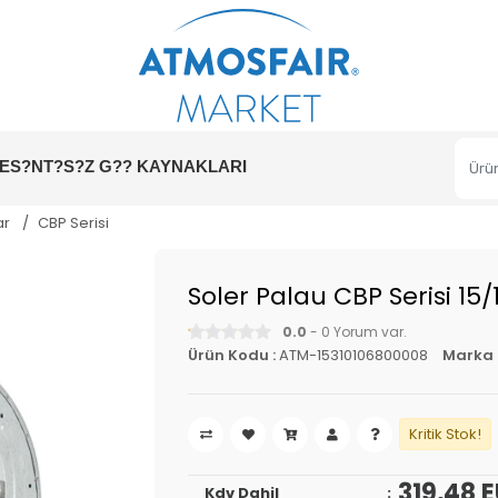
ES?NT?S?Z G?? KAYNAKLARI
ar
CBP Serisi
Soler Palau CBP Serisi 15
0.0
- 0 Yorum var.
Ürün Kodu :
ATM-15310106800008
Marka 
Kritik Stok!
319,48 
Kdv Dahil