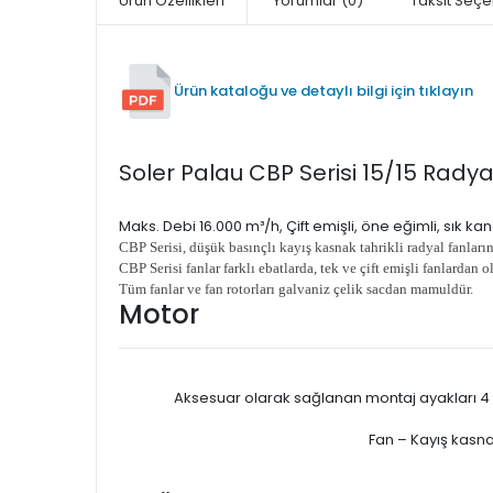
Ürün Özellikleri
Yorumlar
(0)
Taksit Seçe
Ürün kataloğu ve detaylı bilgi için tıklayın
Soler Palau CBP Serisi 15/15 Radya
Maks. Debi 16.000 m³/h, Çift emişli, öne eğimli, sık ka
CBP Serisi, düşük basınçlı kayış kasnak tahrikli radyal fanları
CBP Serisi fanlar farklı ebatlarda, tek ve çift emişli fanlardan 
Tüm fanlar ve fan rotorları galvaniz çelik sacdan mamuldür.
Motor
Aksesuar olarak sağlanan montaj ayakları 4 fa
Fan – Kayış kasnak