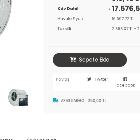
17.576,5
Kdv Dahil
Havale Fiyatı
16.697,72 TL
Taksitli
2.363,07 TL
-
T
Sepete Ekle
Paylaş:
Twitter
Facebook
ARAS KARGO
:
250,00 TL