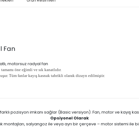
nekleri
Ürün Resimleri
l Fan
natlı, motorsuz radyal fan
n tamamı öne eğimli ve sık kanatlıdır.
oluşur. Tüm fanlar kayış kasnak tahrikli olarak dizayn edilmiştir.
rklı pozisyon imkanı sağlar (Basic versiyon). Fan, motor ve kayış kasna
Opsiyonel Olarak
 montajları, salyangoz ile veya ayrı bir çerçeve – motor sistemi ile bir