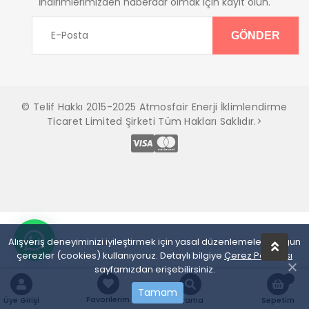
İndirimlerimizden haberdar olmak için kayıt olun.
© Telif Hakkı 2015-2025 Atmosfair Enerji İklimlendirme
Ticaret Limited Şirketi Tüm Hakları Saklıdır.>
Alışveriş deneyiminizi iyileştirmek için yasal düzenlemelere uygun
çerezler (cookies) kullanıyoruz. Detaylı bilgiye
Çerez Politikası
sayfamızdan erişebilirsiniz.
Tamam
Favorilerim
Üye Girişi
Arama
Sepetim