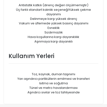
Antistatik katkılı (direnç değeri ölçülmemiştir)
Üç farklı standart kalınlık seçeneğiYüksek çekme
dayanımı
Delinmeye karşı yüksek direnç
Vakum ve üfIemede yüksek basınç dayanımı
Esneklik
Sızdırmazlık
Hava koşullarına karşı dayanıklılık
Aşınmaya karşı dayanıklı
Kullanım Yerleri
Toz, kaynak, duman taşınımı
Yarı aşındırıcı partiküllerin emilmesi ve transferi
Isıtma ve soğutma
Tünel ve metro havalandırması
Aşındırcı sıvılar ve toz tahliyesinde