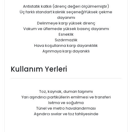
Antistatik katkılı (direnç değeri ölçülmemiştir)
Üç farklı standart kalınlık seçeneğiYüksek çekme
dayanımı
Delinmeye karşı yüksek direnç
Vakum ve üfIemede yüksek basınç dayanımı
Esneklik
Sızdırmazlık
Hava koşullarına karşı dayanıklılık
Aşınmaya karşı dayanıklı
Kullanım Yerleri
Toz, kaynak, duman taşınımı
Yarı aşındırıcı partiküllerin emilmesi ve transferi
Isıtma ve soğutma
Tünel ve metro havalandırması
Aşındırcı sıvılar ve toz tahliyesinde