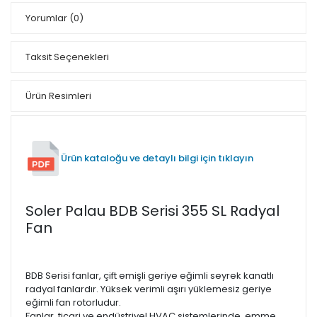
Yorumlar
(0)
Taksit Seçenekleri
Ürün Resimleri
Ürün kataloğu ve detaylı bilgi için tıklayın
Soler Palau BDB Serisi 355 SL Radyal
Fan
BDB Serisi fanlar, çift emişli geriye eğimli seyrek kanatlı
radyal fanlardır. Yüksek verimli aşırı yüklemesiz geriye
eğimli fan rotorludur.
Fanlar, ticari ve endüstriyel HVAC sistemlerinde, emme