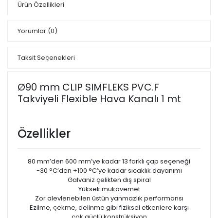
Ürün Özellikleri
Yorumlar
(0)
Taksit Seçenekleri
Ø90 mm CLIP SIMFLEKS PVC.F
Takviyeli Flexible Hava Kanalı 1 mt
Özellikler
80 mm’den 600 mm’ye kadar 13 farklı çap seçeneği
-30 °C’den +100 °C’ye kadar sıcaklık dayanımı
Galvaniz çelikten dış spiral
Yüksek mukavemet
Zor alevlenebilen üstün yanmazlık performansı
Ezilme, çekme, delinme gibi fiziksel etkenlere karşı
çok güçlü konstrüksiyon