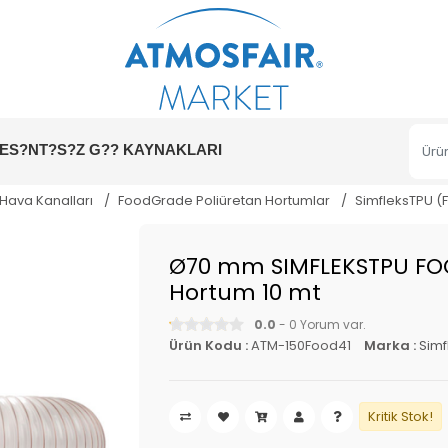
ES?NT?S?Z G?? KAYNAKLARI
 Hava Kanalları
FoodGrade Poliüretan Hortumlar
SimfleksTPU 
Ø70 mm SIMFLEKSTPU FO
Hortum 10 mt
0.0
- 0 Yorum var.
Ürün Kodu :
ATM-150Food41
Marka :
Simf
Kritik Stok!