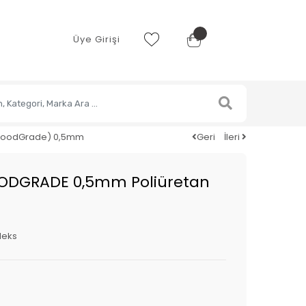
Üye Girişi
(FoodGrade) 0,5mm
Geri
İleri
ODGRADE 0,5mm Poliüretan
leks