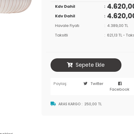
4.620,0
Kdv Dahil
4.620,0
Kdv Dahil
Havale Fiyatı
4.389,00 TL
Taksitli
621,13 TL
-
Taks
Sepete Ekle
Paylaş:
Twitter
Facebook
ARAS KARGO
:
250,00 TL