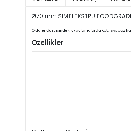
Ürün Özellikleri
Yorumlar
(0)
Taksit Seçe
Ø70 mm SIMFLEKSTPU FOODGRADE 0
Gıda endüstrisindeki uygulamalarda katı, sıvı, gaz h
Özellikler