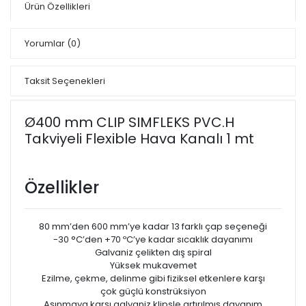
Ürün Özellikleri
Yorumlar
(0)
Taksit Seçenekleri
Ø400 mm CLIP SIMFLEKS PVC.H
Takviyeli Flexible Hava Kanalı 1 mt
Özellikler
80 mm’den 600 mm’ye kadar 13 farklı çap seçeneği
-30 °C’den +70 ºC’ye kadar sıcaklık dayanımı
Galvaniz çelikten dış spiral
Yüksek mukavemet
Ezilme, çekme, delinme gibi fiziksel etkenlere karşı
çok güçlü konstrüksiyon
Aşınmaya karşı galvaniz klipsle artırılmış dayanım