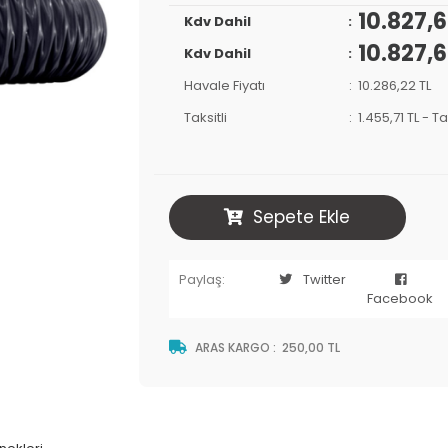
10.827,6
Kdv Dahil
10.827,6
Kdv Dahil
Havale Fiyatı
10.286,22 TL
Taksitli
1.455,71 TL
-
Ta
Sepete Ekle
Paylaş:
Twitter
Facebook
ARAS KARGO
:
250,00 TL