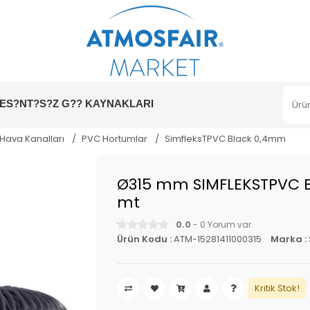
ES?NT?S?Z G?? KAYNAKLARI
 Hava Kanalları
PVC Hortumlar
SimfleksTPVC Black 0,4mm
Ø315 mm SIMFLEKSTPVC 
mt
0.0
- 0 Yorum var.
Ürün Kodu :
ATM-15281411000315
Marka :
Kritik Stok!