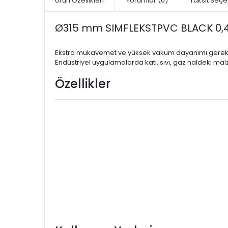
Ürün Özellikleri
Yorumlar
(0)
Taksit Seçe
Ø315 mm SIMFLEKSTPVC BLACK 0,4
Ekstra mukavemet ve yüksek vakum dayanımı gerektir
Endüstriyel uygulamalarda katı, sıvı, gaz haldeki ma
Özellikler