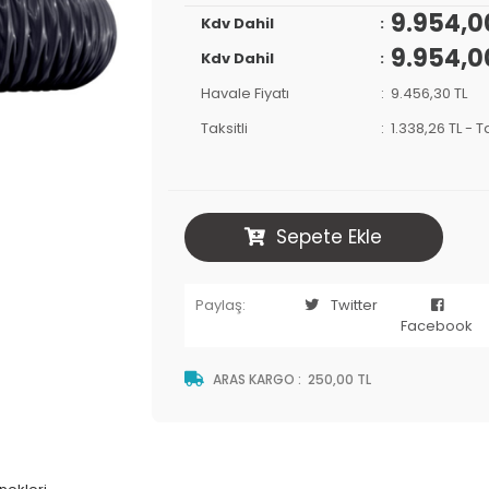
9.954,0
Kdv Dahil
9.954,0
Kdv Dahil
Havale Fiyatı
9.456,30 TL
Taksitli
1.338,26 TL
-
Ta
Sepete Ekle
Paylaş:
Twitter
Facebook
ARAS KARGO
:
250,00 TL