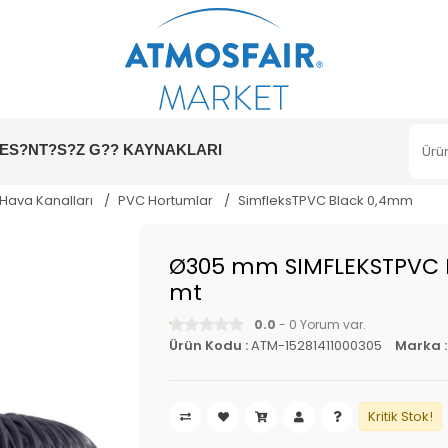
ES?NT?S?Z G?? KAYNAKLARI
 Hava Kanalları
PVC Hortumlar
SimfleksTPVC Black 0,4mm
Ø305 mm SIMFLEKSTPVC 
mt
0.0
- 0 Yorum var.
Ürün Kodu :
ATM-15281411000305
Marka 
Kritik Stok!