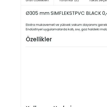
Ürün Özellikleri
Yorumlar
(0)
Taksit Seçe
Ø305 mm SIMFLEKSTPVC BLACK 0,
Ekstra mukavemet ve yüksek vakum dayanımı gerektir
Endüstriyel uygulamalarda katı, sıvı, gaz haldeki ma
Özellikler