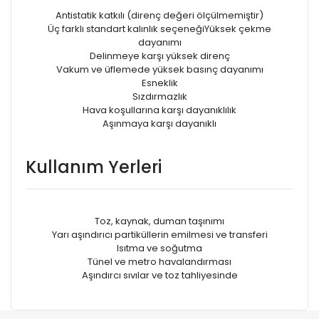
Antistatik katkılı (direnç değeri ölçülmemiştir)
Üç farklı standart kalınlık seçeneğiYüksek çekme
dayanımı
Delinmeye karşı yüksek direnç
Vakum ve üfIemede yüksek basınç dayanımı
Esneklik
Sızdırmazlık
Hava koşullarına karşı dayanıklılık
Aşınmaya karşı dayanıklı
Kullanım Yerleri
Toz, kaynak, duman taşınımı
Yarı aşındırıcı partiküllerin emilmesi ve transferi
Isıtma ve soğutma
Tünel ve metro havalandırması
Aşındırcı sıvılar ve toz tahliyesinde