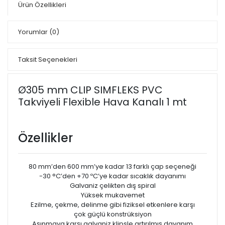
Ürün Özellikleri
Yorumlar
(0)
Taksit Seçenekleri
Ø305 mm CLIP SIMFLEKS PVC
Takviyeli Flexible Hava Kanalı 1 mt
Özellikler
80 mm’den 600 mm’ye kadar 13 farklı çap seçeneği
-30 °C’den +70 ºC’ye kadar sıcaklık dayanımı
Galvaniz çelikten dış spiral
Yüksek mukavemet
Ezilme, çekme, delinme gibi fiziksel etkenlere karşı
çok güçlü konstrüksiyon
Aşınmaya karşı galvaniz klipsle artırılmış dayanım