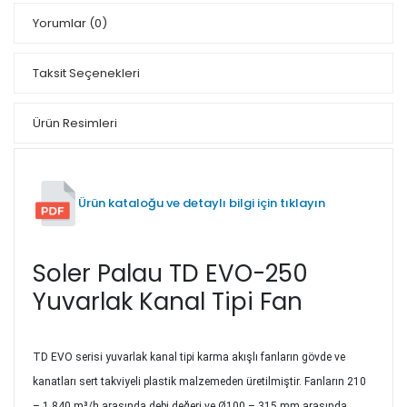
Yorumlar
(0)
Taksit Seçenekleri
Ürün Resimleri
Ürün kataloğu ve detaylı bilgi için tıklayın
Soler Palau TD EVO-250
Yuvarlak Kanal Tipi Fan
TD EVO serisi yuvarlak kanal tipi karma akışlı fanların gövde ve
kanatları sert takviyeli plastik malzemeden üretilmiştir. Fanların 210
– 1.840 m³/h arasında debi değeri ve Ø100 – 315 mm arasında