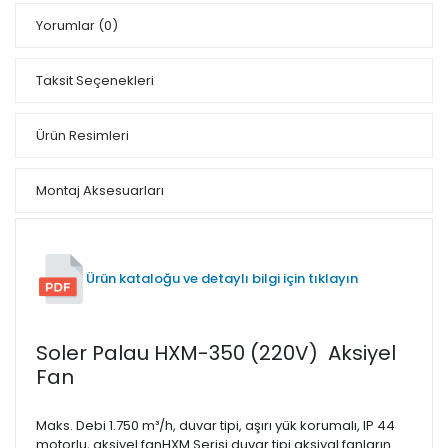
Yorumlar
(0)
Taksit Seçenekleri
Ürün Resimleri
Montaj Aksesuarları
Ürün kataloğu ve detaylı bilgi için tıklayın
Soler Palau HXM-350 (220V) Aksiyel
Fan
Maks. Debi 1.750 m³/h, duvar tipi, aşırı yük korumalı, IP 44
motorlu, aksiyel fanHXM Serisi duvar tipi aksiyal fanların