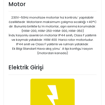
Motor
230V–50Hz monofaze motorlar hız kontrolu¨ yapılabilir
özelliktedir. Motorların maksimum çalışma sıcaklığı +40°C
dir. Bununla birlikte tu¨m motorlar, aşırı ısınma korumalıdır.
(HXM-200, HXM-250-HXM-300, HXM-350)
İndu¨ksiyonlu asenkron motorlar IP44 sınıfı, Class F yalıtımlı
ve kaymalı yataklıdır. HXM 400: Harici rotor motorludur.
IP44 sınıfı ve Class F yalıtımlı ve rulman yataklıdır.
Ek Bilgi Standart Hava akış yönu¨: A tipi konfigu¨rasyon
(motordan kanada)
Elektrik Girişi