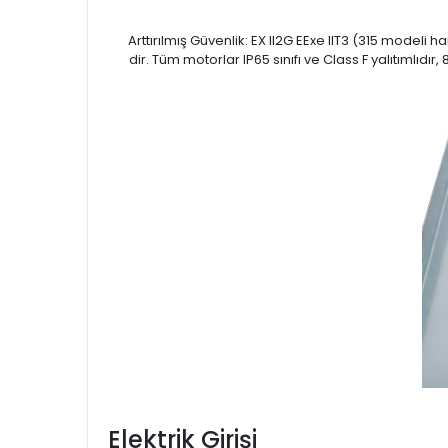
Arttırılmış Güvenlik: EX II2G EExe IIT3 (315 modeli
dir. Tüm motorlar IP65 sınıfı ve Class F yalıtımlıdır
Elektrik Girişi