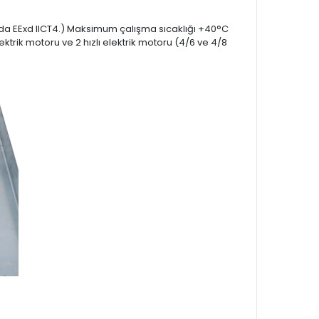
 ya da EExd IICT4.) Maksimum çalışma sıcaklığı +40°C
elektrik motoru ve 2 hızlı elektrik motoru (4/6 ve 4/8