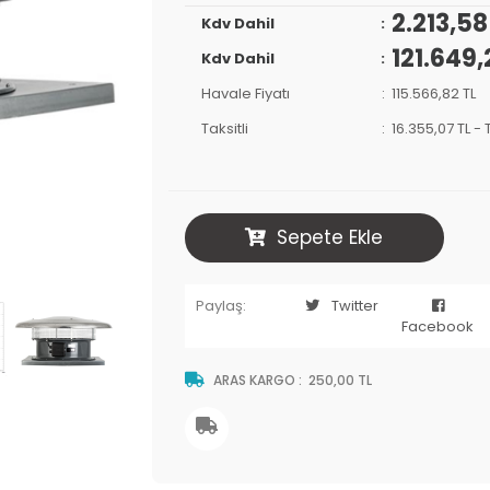
2.213,5
Kdv Dahil
121.649,
Kdv Dahil
Havale Fiyatı
115.566,82 TL
Taksitli
16.355,07 TL
-
Sepete Ekle
Paylaş:
Twitter
Facebook
ARAS KARGO
:
250,00 TL