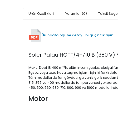
Ürün Özellikleri
Yorumlar
(0)
Taksit Seçe
Ürün kataloğu ve detaylı bilgi için tıklayın
Soler Palau HCTT/4-710 B (380 V) Ya
Maks. Debi 18.400 m³/h, alüminyum şapka, aksiyal fanlı,
Egzoz veya taze hava taşıma işlemi için iki farklı tipt
Tüm modellerde fan gövdesi galvaniz çelik sacdan ür
315, 355 ve 400 modellerde fan pervanesi yekparedir
450, 500, 560, 630, 710, 800, 900 ve 1000 modellerind
Motor