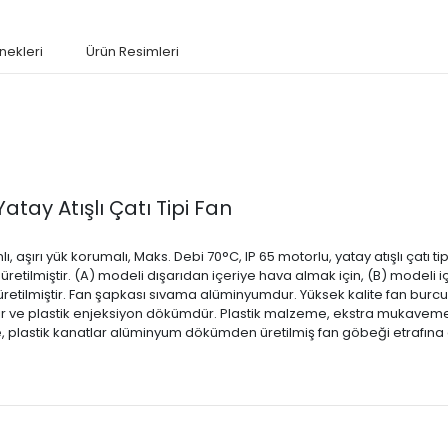
nekleri
Ürün Resimleri
tay Atışlı Çatı Tipi Fan
 aşırı yük korumalı, Maks. Debi 70°C, IP 65 motorlu, yatay atışlı çatı tip
e üretilmiştir. (A) modeli dışarıdan içeriye hava almak için, (B) modeli i
etilmiştir. Fan şapkası sıvama alüminyumdur. Yüksek kalite fan burcu
 ve plastik enjeksiyon dökümdür. Plastik malzeme, ekstra mukavemet i
e, plastik kanatlar alüminyum dökümden üretilmiş fan göbeği etrafına di