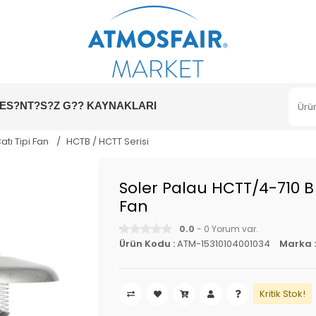
ES?NT?S?Z G?? KAYNAKLARI
Çatı Tipi Fan
HCTB / HCTT Serisi
Soler Palau HCTT/4-710 B (
Fan
0.0
- 0 Yorum var.
Ürün Kodu :
ATM-15310104001034
Marka 
Kritik Stok!