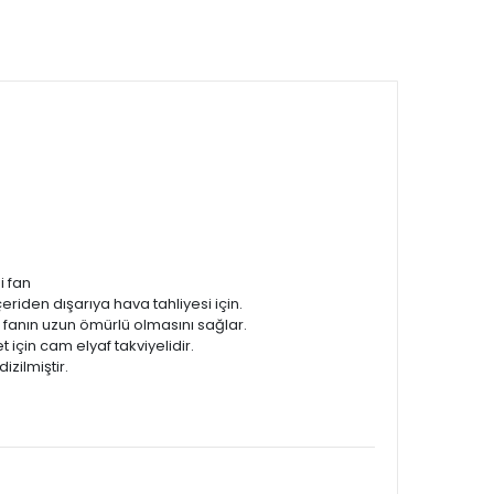
i fan
çeriden dışarıya hava tahliyesi için.
 fanın uzun ömürlü olmasını sağlar.
çin cam elyaf takviyelidir.
zilmiştir.