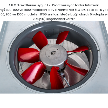
ATEX direktiflerine uygun Ex-Proof versiyon fanlar trifazedir.
 hariç) 800, 900 ve 1000 modelleri alev sızdırmazdır (EX II2G EExd IIBT5
, 800, 900 ve 1000 modelleri IP55 sınıfıdır. İsteğe bağlı olarak 6 kutuplu 
kutuplu) seçenekleri vardır.