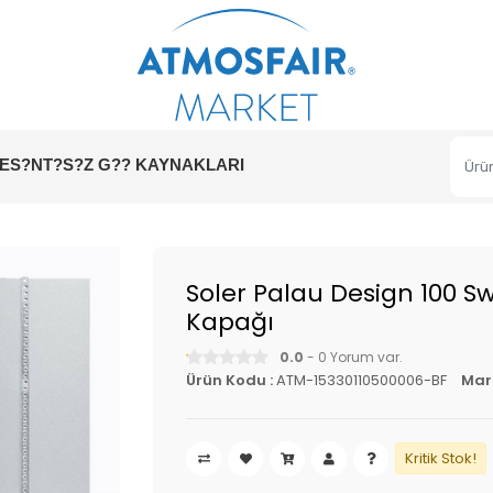
ES?NT?S?Z G?? KAYNAKLARI
Soler Palau Design 100 Sw
Kapağı
0.0
- 0 Yorum var.
Ürün Kodu :
ATM-15330110500006-BF
Mar
Kritik Stok!