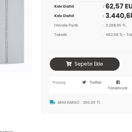
62,57 E
Kdv Dahil
3.440,6
Kdv Dahil
Havale Fiyatı
3.268,65 TL
Taksitli
462,58 TL
-
Tak
Sepete Ekle
Paylaş:
Twitter
Facebook
ARAS KARGO
:
250,00 TL