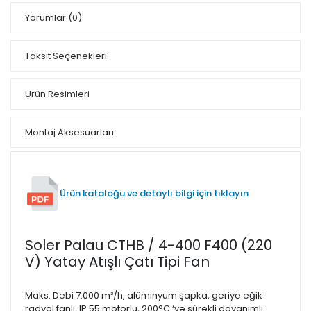
Yorumlar
(0)
Taksit Seçenekleri
Ürün Resimleri
Montaj Aksesuarları
Ürün kataloğu ve detaylı bilgi için tıklayın
Soler Palau CTHB / 4-400 F400 (220
V) Yatay Atışlı Çatı Tipi Fan
Maks. Debi 7.000 m³/h, alüminyum şapka, geriye eğik
radyal fanlı, IP 55 motorlu, 200°C ‘ye sürekli dayanımlı,