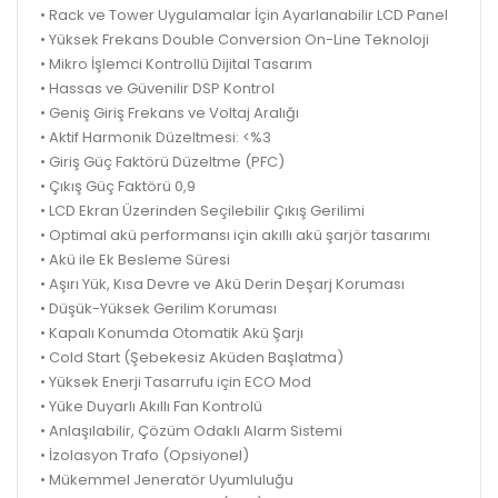
• Rack ve Tower Uygulamalar İçin Ayarlanabilir LCD Panel
• Yüksek Frekans Double Conversion On-Line Teknoloji
• Mikro İşlemci Kontrollü Dijital Tasarım
• Hassas ve Güvenilir DSP Kontrol
• Geniş Giriş Frekans ve Voltaj Aralığı
• Aktif Harmonik Düzeltmesi: <%3
• Giriş Güç Faktörü Düzeltme (PFC)
• Çıkış Güç Faktörü 0,9
• LCD Ekran Üzerinden Seçilebilir Çıkış Gerilimi
• Optimal akü performansı için akıllı akü şarjör tasarımı
• Akü ile Ek Besleme Süresi
• Aşırı Yük, Kısa Devre ve Akü Derin Deşarj Koruması
• Düşük-Yüksek Gerilim Koruması
• Kapalı Konumda Otomatik Akü Şarjı
• Cold Start (Şebekesiz Aküden Başlatma)
• Yüksek Enerji Tasarrufu için ECO Mod
• Yüke Duyarlı Akıllı Fan Kontrolü
• Anlaşılabilir, Çözüm Odaklı Alarm Sistemi
• İzolasyon Trafo (Opsiyonel)
• Mükemmel Jeneratör Uyumluluğu