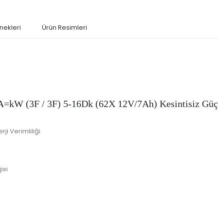
nekleri
Ürün Resimleri
VA=kW (3F / 3F) 5-16Dk (62X 12V/7Ah) Kesintisiz Gü
ji Verimliliği
isi