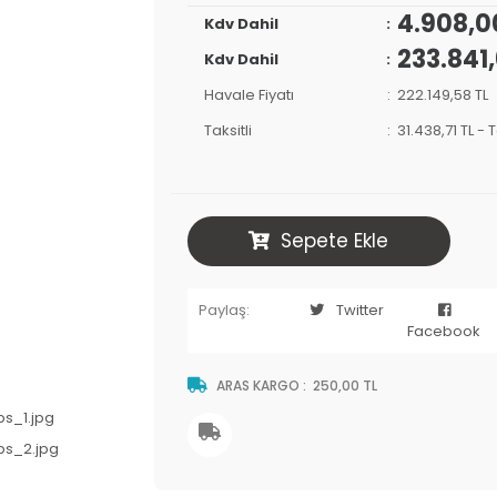
4.908,0
Kdv Dahil
233.841,
Kdv Dahil
Havale Fiyatı
222.149,58 TL
Taksitli
31.438,71 TL
-
T
Sepete Ekle
Paylaş:
Twitter
Facebook
ARAS KARGO
:
250,00 TL