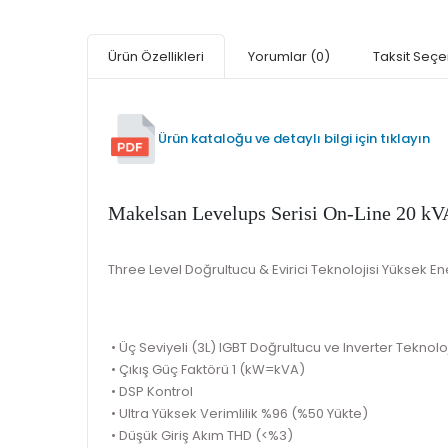
Ürün Özellikleri
Yorumlar
(0)
Taksit Seçe
Ürün kataloğu ve detaylı bilgi için tıklayın
Makelsan Levelups Serisi On-Line 20 k
Three Level Doğrultucu & Evirici Teknolojisi Yüksek Ener
• Üç Seviyeli (3L) IGBT Doğrultucu ve Inverter Teknoloj
• Çıkış Güç Faktörü 1 (kW=kVA)
• DSP Kontrol
• Ultra Yüksek Verimlilik %96 (%50 Yükte)
• Düşük Giriş Akım THD (<%3)