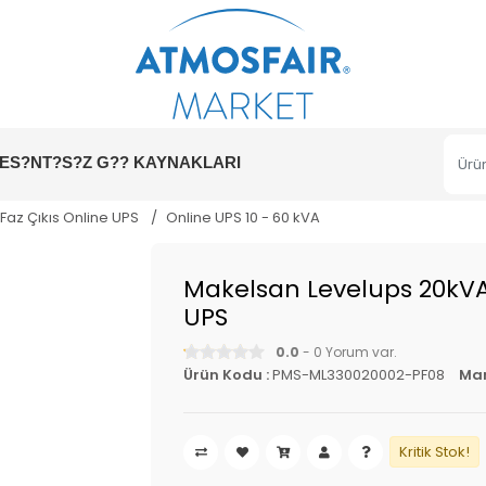
ES?NT?S?Z G?? KAYNAKLARI
3 Faz Çıkıs Online UPS
Online UPS 10 - 60 kVA
Makelsan Levelups 20kVA
UPS
0.0
- 0 Yorum var.
Ürün Kodu :
PMS-ML330020002-PF08
Mar
Kritik Stok!