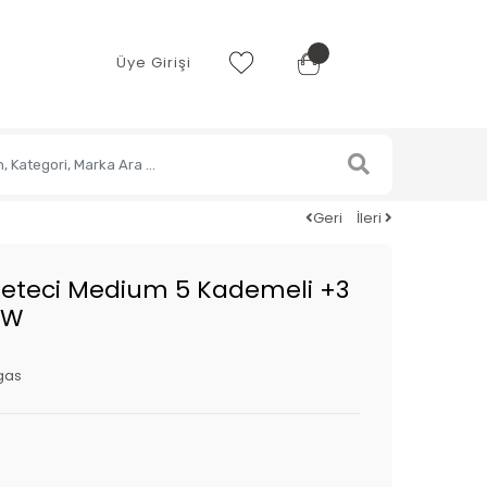
Üye Girişi
Geri
İleri
reteci Medium 5 Kademeli +3
kW
gas