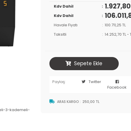
1.927,8
Kdv Dahil
106.011,
Kdv Dahil
Havale Fiyatı
100.711,25 TL
Taksitli
14.252,70 TL
-
Sepete Ekle
Paylaş:
Twitter
Facebook
ARAS KARGO
:
250,00 TL