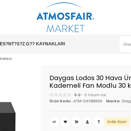
ES?NT?S?Z G?? KAYNAKLARI
Üreteci
Daygas Lodos 30 Hava Ü
Kademeli Fan Modlu 30 
0.0
- 0 Yorum var.
Ürün Kodu :
ATM-DAY88606
Marka :
Day
Kritik Stok!