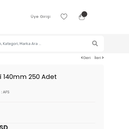
Üye Girişi
Geri
İleri
mi 140mm 250 Adet
 :
AFS
USD