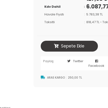
6.087,77
Kdv Dahil
Havale Fiyatı
5.783,38 TL
Taksitli
818,47 TL
-
Tak
Sepete Ekle
Paylaş:
Twitter
Facebook
ARAS KARGO
:
250,00 TL