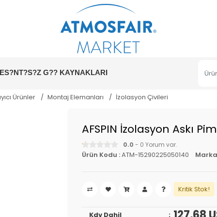
ES?NT?S?Z G?? KAYNAKLARI
ıcı Ürünler
Montaj Elemanları
İzolasyon Çivileri
AFSPIN İzolasyon Askı Pi
0.0
- 0 Yorum var.
Ürün Kodu :
ATM-15290225050140
Marka
Kritik Stok!
127,68 
Kdv Dahil