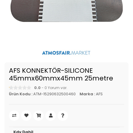
AFS KONNEKTÖR-SILICONE
45mmx60mmx45mm 25metre
0.0
- 0 Yorum var.
Ürün Kodu :
ATM-15290632500460
Marka :
AFS
Kdv Dahil