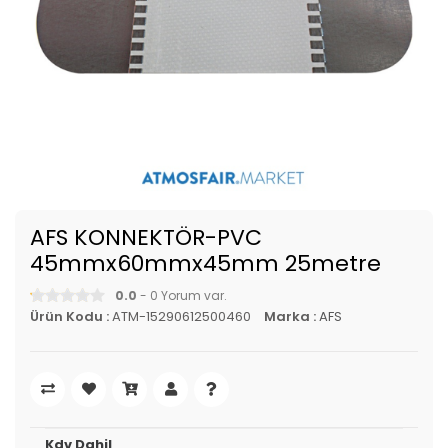
AFS KONNEKTÖR-PVC
45mmx60mmx45mm 25metre
0.0
- 0 Yorum var.
Ürün Kodu :
ATM-15290612500460
Marka :
AFS
Kdv Dahil