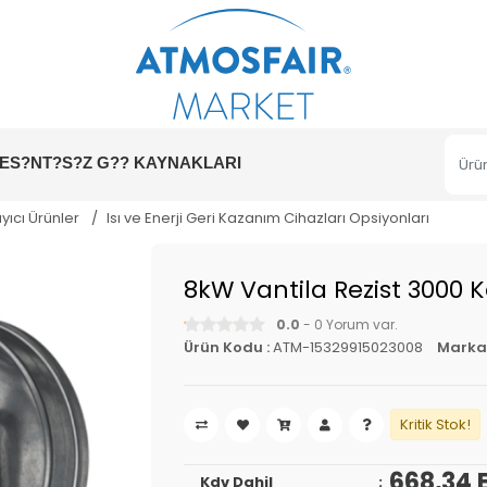
ES?NT?S?Z G?? KAYNAKLARI
ıcı Ürünler
Isı ve Enerji Geri Kazanım Cihazları Opsiyonları
8kW Vantila Rezist 3000 Kan
0.0
- 0 Yorum var.
Ürün Kodu :
ATM-15329915023008
Marka
Kritik Stok!
668,34 
Kdv Dahil