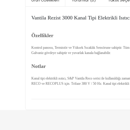
Ürün Özellikleri
Yorumlar
(0)
Taksit Seçe
Vantila Rezist 3000 Kanal Tipi Elektrikli Isıtıc
Özellikler
Kontrol panosu, Termistör ve Yüksek Sıcaklık Sensörune sahiptir. Tüm gu
Galvaniz gövdeye sahiptir ve yuvarlak kanala bağlanabilir.
Notlar
Kanal tipi elektrikli ısıtıcı, S&P Vantila Reco serisi ile kullanıldığı zama
RECO ve RECOPLUS için. Trifaze 380 V / 50 Hz. Kanal tipi elektrikli ısı