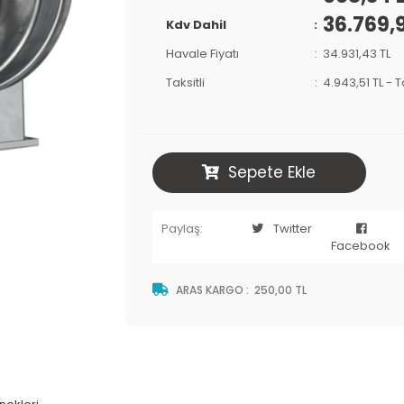
36.769,
Kdv Dahil
Havale Fiyatı
34.931,43 TL
Taksitli
4.943,51 TL
-
T
Sepete Ekle
Paylaş:
Twitter
Facebook
ARAS KARGO
:
250,00 TL