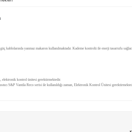
nekleri
ı
̈ç kablolarında yanmaz makaron kullanılmaktadır. Kademe kontrolü ile enerji tasarrufu sağlar. S
n, elektronik kontrol ünitesi gerektirmektedir.
tıcı S&P Vantila Reco serisi ile kullanıldığı zaman, Elektronik Kontrol Ünitesi gerektirmekted