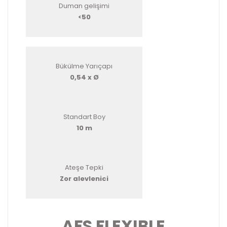
Duman gelişimi
<50
Bükülme Yarıçapı
0,54 x Ø
Standart Boy
10 m
Ateşe Tepki
Zor alevlenici
AFS FLEXIBLE