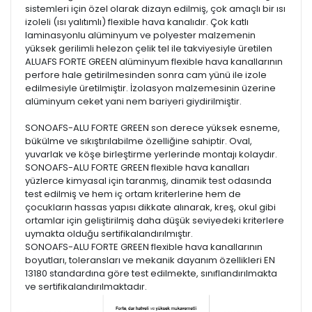
sistemleri için özel olarak dizayn edilmiş, çok amaçlı bir ısı
izoleli (ısı yalıtımlı) flexible hava kanalıdır. Çok katlı
laminasyonlu alüminyum ve polyester malzemenin
yüksek gerilimli helezon çelik tel ile takviyesiyle üretilen
ALUAFS FORTE GREEN alüminyum flexible hava kanallarının
perfore hale getirilmesinden sonra cam yünü ile izole
edilmesiyle üretilmiştir. İzolasyon malzemesinin üzerine
alüminyum ceket yani nem bariyeri giydirilmiştir.
SONOAFS-ALU FORTE GREEN son derece yüksek esneme,
bükülme ve sıkıştırılabilme özelliğine sahiptir. Oval,
yuvarlak ve köşe birleştirme yerlerinde montajı kolaydır.
SONOAFS-ALU FORTE GREEN flexible hava kanalları
yüzlerce kimyasal için taranmış, dinamik test odasında
test edilmiş ve hem iç ortam kriterlerine hem de
çocukların hassas yapısı dikkate alınarak, kreş, okul gibi
ortamlar için geliştirilmiş daha düşük seviyedeki kriterlere
uymakta olduğu sertifikalandırılmıştır.
SONOAFS-ALU FORTE GREEN flexible hava kanallarının
boyutları, toleransları ve mekanik dayanım özellikleri EN
13180 standardına göre test edilmekte, sınıflandırılmakta
ve sertifikalandırılmaktadır.