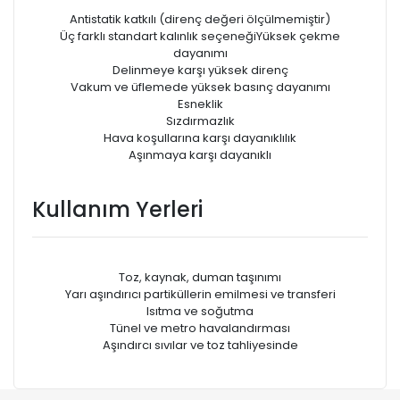
Antistatik katkılı (direnç değeri ölçülmemiştir)
Üç farklı standart kalınlık seçeneğiYüksek çekme
dayanımı
Delinmeye karşı yüksek direnç
Vakum ve üfIemede yüksek basınç dayanımı
Esneklik
Sızdırmazlık
Hava koşullarına karşı dayanıklılık
Aşınmaya karşı dayanıklı
Kullanım Yerleri
Toz, kaynak, duman taşınımı
Yarı aşındırıcı partiküllerin emilmesi ve transferi
Isıtma ve soğutma
Tünel ve metro havalandırması
Aşındırcı sıvılar ve toz tahliyesinde