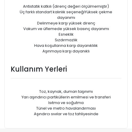
Antistatik katkılı (direnç değeri ölçülmemiştir)
Üç farklı standart kalınlık seçeneğiYüksek çekme
dayanımı
Delinmeye karşı yüksek direnç
Vakum ve üfIemede yüksek basınç dayanımı
Esneklik
Sızdırmazlık
Hava koşullarına karşı dayanıklılık
Aşınmaya karşı dayanıklı
Kullanım Yerleri
Toz, kaynak, duman taşınımı
Yarı aşındırıcı partiküllerin emilmesi ve transferi
Isıtma ve soğutma
Tünel ve metro havalandırması
Aşındırcı sıvılar ve toz tahliyesinde