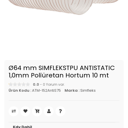
Ø64 mm SIMFLEKSTPU ANTISTATIC
1,0mm Poliüretan Hortum 10 mt
0.0
- 0 Yorum var.
Ürün Kodu :
ATM-152AntiS75
Marka :
Simfleks
Kdv Dahil