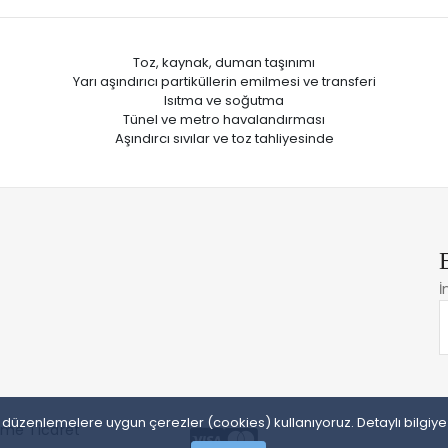
Toz, kaynak, duman taşınımı
Yarı aşındırıcı partiküllerin emilmesi ve transferi
Isıtma ve soğutma
Tünel ve metro havalandırması
Aşındırcı sıvılar ve toz tahliyesinde
İ
sal düzenlemelere uygun çerezler (cookies) kullanıyoruz. Detaylı bilgiy
irme Ticaret