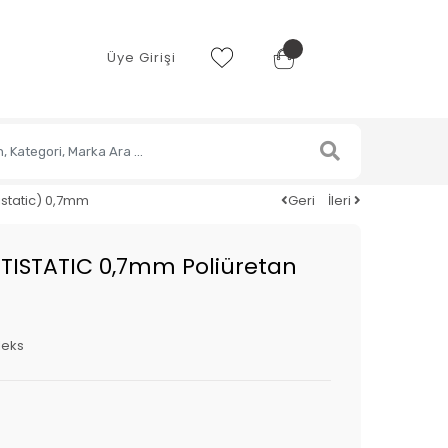
Üye Girişi
istatic) 0,7mm
Geri
İleri
ISTATIC 0,7mm Poliüretan
leks