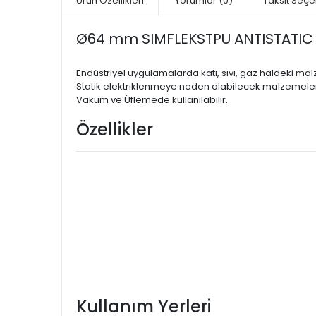
Ürün Özellikleri
Yorumlar
(0)
Taksit Seçe
Ø64 mm SIMFLEKSTPU ANTISTATIC 0
Endüstriyel uygulamalarda katı, sıvı, gaz haldeki ma
Statik elektriklenmeye neden olabilecek malzemelerin
Vakum ve Üflemede kullanılabilir.
Özellikler
Kullanım Yerleri