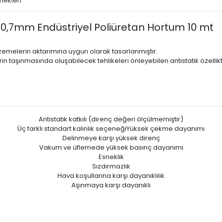
nekleri
,7mm Endüstriyel Poliüretan Hortum 10 mt
lzemelerin aktarımına uygun olarak tasarlanmıştır.
 taşınmasında oluşabilecek tehlikeleri önleyebilen antistatik özellikt
Antistatik katkılı (direnç değeri ölçülmemiştir)
Üç farklı standart kalınlık seçeneğiYüksek çekme dayanımı
Delinmeye karşı yüksek direnç
Vakum ve üfIemede yüksek basınç dayanımı
Esneklik
Sızdırmazlık
Hava koşullarına karşı dayanıklılık
Aşınmaya karşı dayanıklı