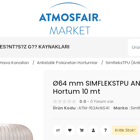
ES?NT?S?Z G?? KAYNAKLARI
 Hava Kanalları
Antistatik Poliüretan Hortumlar
SimfleksTPU (Ant
Ø64 mm SIMFLEKSTPU ANT
Hortum 10 mt
0.0
- 0 Yorum var.
Ürün Kodu :
ATM-152AntiS41
Marka :
Simf
Kritik Stok!