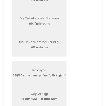
Dış Ceket Konstru¨ksiyonu
Alu¨minyum
Dış Ceket Nominal Kalınlığı
45 mikron
İzolasyon
25/50 mm camyu¨nu¨, 16 kg/m³
Çap Aralığı
Ø 102 mm – Ø 800 mm