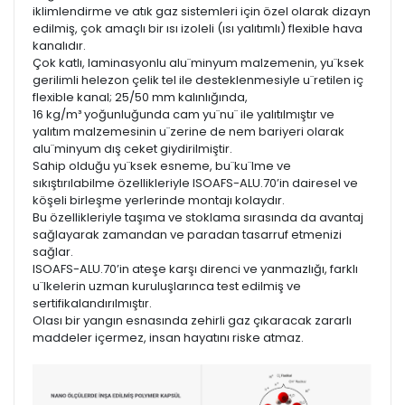
iklimlendirme ve atık gaz sistemleri için özel olarak dizayn
edilmiş, çok amaçlı bir ısı izoleli (ısı yalıtımlı) flexible hava
kanalıdır.
Çok katlı, laminasyonlu alu¨minyum malzemenin, yu¨ksek
gerilimli helezon çelik tel ile desteklenmesiyle u¨retilen iç
flexible kanal; 25/50 mm kalınlığında,
16 kg/m³ yoğunluğunda cam yu¨nu¨ ile yalıtılmıştır ve
yalıtım malzemesinin u¨zerine de nem bariyeri olarak
alu¨minyum dış ceket giydirilmiştir.
Sahip olduğu yu¨ksek esneme, bu¨ku¨lme ve
sıkıştırılabilme özellikleriyle ISOAFS-ALU.70’in dairesel ve
köşeli birleşme yerlerinde montajı kolaydır.
Bu özellikleriyle taşıma ve stoklama sırasında da avantaj
sağlayarak zamandan ve paradan tasarruf etmenizi
sağlar.
ISOAFS-ALU.70’in ateşe karşı direnci ve yanmazlığı, farklı
u¨lkelerin uzman kuruluşlarınca test edilmiş ve
sertifikalandırılmıştır.
Olası bir yangın esnasında zehirli gaz çıkaracak zararlı
maddeler içermez, insan hayatını riske atmaz.