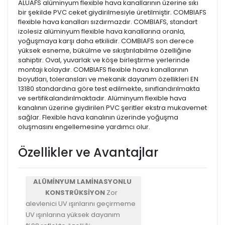
ALUAFS alüminyum flexible hava kanallarının üzerine sıkı
bir şekilde PVC ceket giydirilmesiyle üretilmiştir. COMBIAFS
flexible hava kanalları sızdırmazdır. COMBIAFS, standart
izolesiz alüminyum flexible hava kanallarına oranla,
yoğuşmaya karşı daha etkilidir. COMBIAFS son derece
yüksek esneme, bükülme ve sıkıştırılabilme özelliğine
sahiptir. Oval, yuvarlak ve köşe birleştirme yerlerinde
montajı kolaydır. COMBIAFS flexible hava kanallarının
boyutları, toleransları ve mekanik dayanım özellikleri EN
13180 standardına göre test edilmekte, sınıflandırılmakta
ve sertifikalandırılmaktadır. Alüminyum flexible hava
kanalının üzerine giydirilen PVC şeritler ekstra mukavemet
sağlar. Flexible hava kanalının üzerinde yoğuşma
oluşmasını engellemesine yardımcı olur.
Özellikler ve Avantajlar
ALÜMİNYUM LAMİNASYONLU
KONSTRÜKSİYON
Zor
alevlenici UV ışınlarını geçirmeme
UV ışınlarına yüksek dayanım