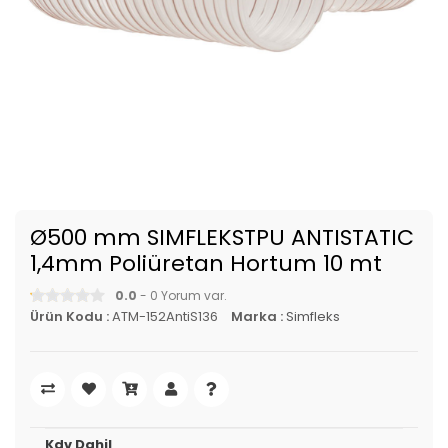
Ø500 mm SIMFLEKSTPU ANTISTATIC
1,4mm Poliüretan Hortum 10 mt
0.0
- 0 Yorum var.
Ürün Kodu :
ATM-152AntiS136
Marka :
Simfleks
Kdv Dahil