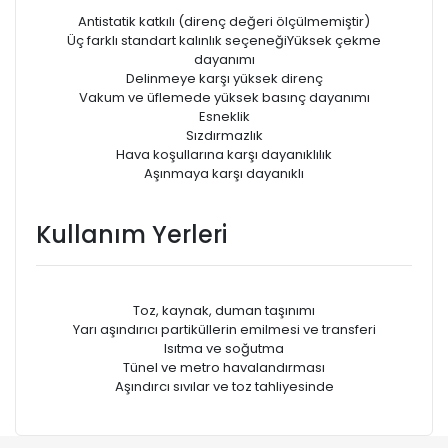
Antistatik katkılı (direnç değeri ölçülmemiştir)
Üç farklı standart kalınlık seçeneğiYüksek çekme
dayanımı
Delinmeye karşı yüksek direnç
Vakum ve üfIemede yüksek basınç dayanımı
Esneklik
Sızdırmazlık
Hava koşullarına karşı dayanıklılık
Aşınmaya karşı dayanıklı
Kullanım Yerleri
Toz, kaynak, duman taşınımı
Yarı aşındırıcı partiküllerin emilmesi ve transferi
Isıtma ve soğutma
Tünel ve metro havalandırması
Aşındırcı sıvılar ve toz tahliyesinde