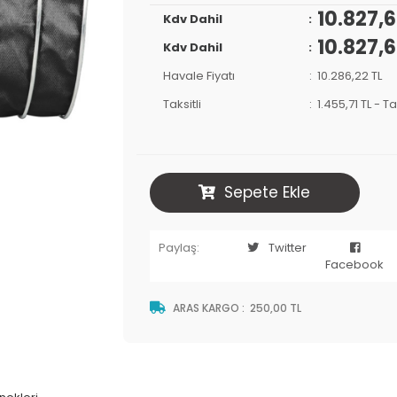
10.827,6
Kdv Dahil
10.827,6
Kdv Dahil
Havale Fiyatı
10.286,22 TL
Taksitli
1.455,71 TL
-
Ta
Sepete Ekle
Paylaş:
Twitter
Facebook
ARAS KARGO
:
250,00 TL