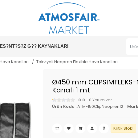
ES?NT?S?Z G?? KAYNAKLARI
 Hava Kanalları
Takviyeli Neopren Flexible Hava Kanalları
Ø450 mm CLIPSIMFLEKS-N
Kanalı 1 mt
0.0
- 0 Yorum var.
Ürün Kodu :
ATM-150ClipNeopren12
Mark
Kritik Stok!