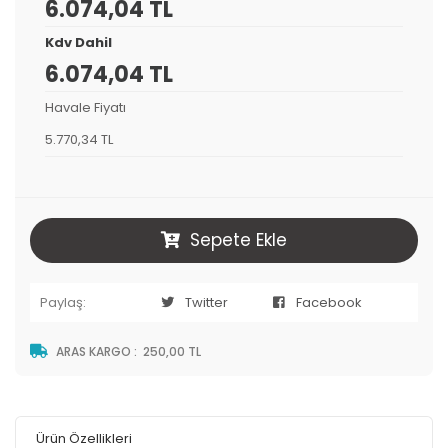
6.074,04 TL
Kdv Dahil
6.074,04 TL
Havale Fiyatı
5.770,34 TL
Sepete Ekle
Paylaş:
Twitter
Facebook
ARAS KARGO
:
250,00 TL
Ürün Özellikleri