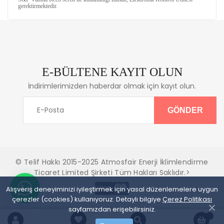
gerektirmektedir.
E-BÜLTENE KAYIT OLUN
İndirimlerimizden haberdar olmak için kayıt olun.
© Telif Hakkı 2015-2025 Atmosfair Enerji İklimlendirme
Ticaret Limited Şirketi Tüm Hakları Saklıdır.>
Alışveriş deneyiminizi iyileştirmek için yasal düzenlemelere uygun
çerezler (cookies) kullanıyoruz. Detaylı bilgiye
Çerez Politikası
sayfamızdan erişebilirsiniz.