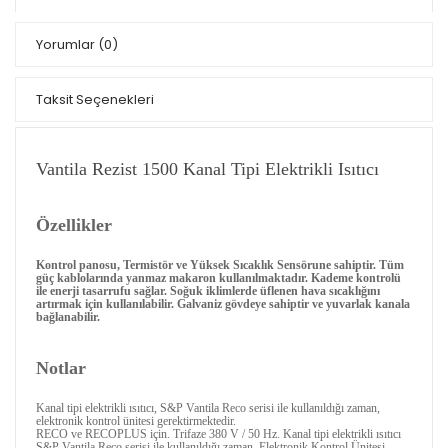
Yorumlar
(0)
Taksit Seçenekleri
Vantila Rezist 1500 Kanal Tipi Elektrikli Isıtıcı
Özellikler
Kontrol panosu, Termistör ve Yüksek Sıcaklık Sensörune sahiptir. Tüm
güç kablolarında yanmaz makaron kullanılmaktadır. Kademe kontrolü
ile enerji tasarrufu sağlar. Soğuk iklimlerde üflenen hava sıcaklığını
artırmak için kullanılabilir. Galvaniz gövdeye sahiptir ve yuvarlak kanala
bağlanabilir.
Notlar
Kanal tipi elektrikli ısıtıcı, S&P Vantila Reco serisi ile kullanıldığı zaman,
elektronik kontrol ünitesi gerektirmektedir.
RECO ve RECOPLUS için. Trifaze 380 V / 50 Hz. Kanal tipi elektrikli ısıtıcı
S&P Vantila Reco serisi ile kullanıldığı zaman, Elektronik Kontrol Ünitesi