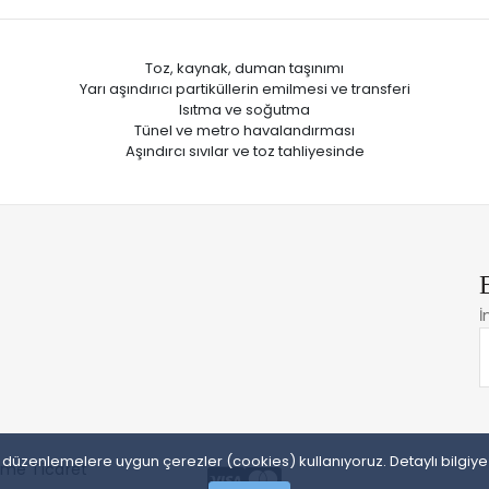
Toz, kaynak, duman taşınımı
Yarı aşındırıcı partiküllerin emilmesi ve transferi
Isıtma ve soğutma
Tünel ve metro havalandırması
Aşındırcı sıvılar ve toz tahliyesinde
İ
sal düzenlemelere uygun çerezler (cookies) kullanıyoruz. Detaylı bilgiy
irme Ticaret