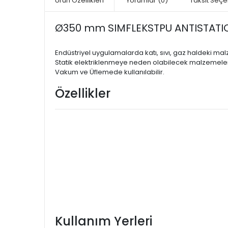
Ürün Özellikleri
Yorumlar
(0)
Taksit Seçe
Ø350 mm SIMFLEKSTPU ANTISTATIC 
Endüstriyel uygulamalarda katı, sıvı, gaz haldeki ma
Statik elektriklenmeye neden olabilecek malzemelerin
Vakum ve Üflemede kullanılabilir.
Özellikler
Kullanım Yerleri