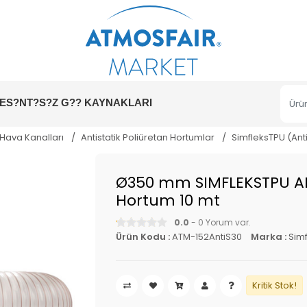
ES?NT?S?Z G?? KAYNAKLARI
 Hava Kanalları
Antistatik Poliüretan Hortumlar
SimfleksTPU (Ant
Ø350 mm SIMFLEKSTPU AN
Hortum 10 mt
0.0
- 0 Yorum var.
Ürün Kodu :
ATM-152AntiS30
Marka :
Simf
Kritik Stok!