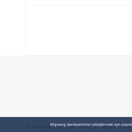
Alışveriş deneyiminizi iyileştirmek için ya
© Telif Hakkı 2015-2025 Atmosfair Enerji İklimlend