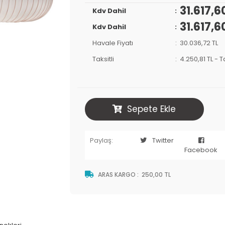
31.617,6
Kdv Dahil
31.617,6
Kdv Dahil
Havale Fiyatı
30.036,72 TL
Taksitli
4.250,81 TL
-
T
Sepete Ekle
Paylaş:
Twitter
Facebook
ARAS KARGO
:
250,00 TL