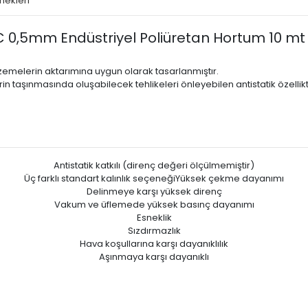
nekleri
0,5mm Endüstriyel Poliüretan Hortum 10 mt
lzemelerin aktarımına uygun olarak tasarlanmıştır.
 taşınmasında oluşabilecek tehlikeleri önleyebilen antistatik özellikt
Antistatik katkılı (direnç değeri ölçülmemiştir)
Üç farklı standart kalınlık seçeneğiYüksek çekme dayanımı
Delinmeye karşı yüksek direnç
Vakum ve üfIemede yüksek basınç dayanımı
Esneklik
Sızdırmazlık
Hava koşullarına karşı dayanıklılık
Aşınmaya karşı dayanıklı