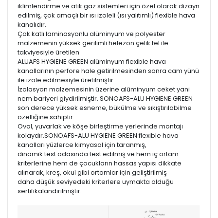
iklimlendirme ve atık gaz sistemleri için özel olarak dizayn
edilmiş, çok amaçlı bir ısı izoleli (ısı yalıtımlı) flexible hava
kanalıdır.
Çok katlı laminasyonlu alüminyum ve polyester
malzemenin yüksek gerilimli helezon çelik tel ile
takviyesiyle üretilen
ALUAFS HYGIENE GREEN alüminyum flexible hava
kanallarının perfore hale getirilmesinden sonra cam yünü
ile izole edilmesiyle üretilmiştir.
İzolasyon malzemesinin üzerine alüminyum ceket yani
nem bariyeri giydirilmiştir. SONOAFS-ALU HYGIENE GREEN
son derece yüksek esneme, bükülme ve sıkıştırılabilme
özelliğine sahiptir.
Oval, yuvarlak ve köşe birleştirme yerlerinde montajı
kolaydır.SONOAFS-ALU HYGIENE GREEN flexible hava
kanalları yüzlerce kimyasal için taranmış,
dinamik test odasında test edilmiş ve hem iç ortam
kriterlerine hem de çocukların hassas yapısı dikkate
alınarak, kreş, okul gibi ortamlar için geliştirilmiş
daha düşük seviyedeki kriterlere uymakta olduğu
sertifikalandırılmıştır.