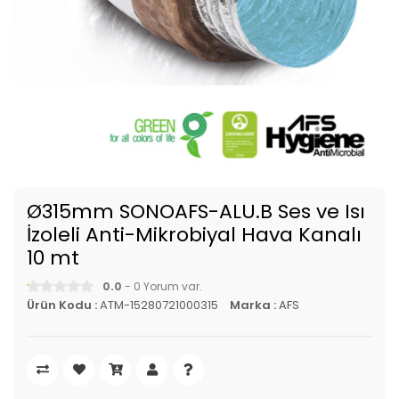
Ø315mm SONOAFS-ALU.B Ses ve Isı
İzoleli Anti-Mikrobiyal Hava Kanalı
10 mt
0.0
- 0 Yorum var.
Ürün Kodu :
ATM-15280721000315
Marka :
AFS