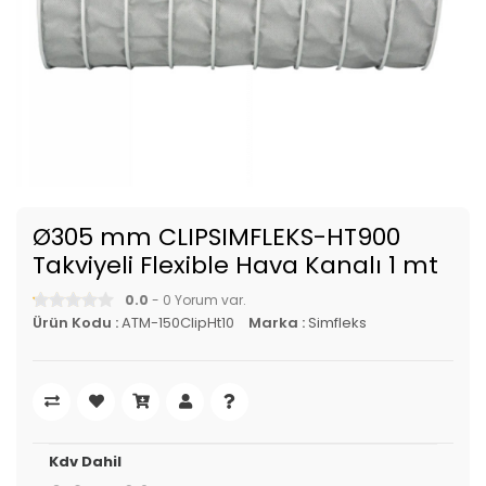
Ø305 mm CLIPSIMFLEKS-HT900
Takviyeli Flexible Hava Kanalı 1 mt
0.0
- 0 Yorum var.
Ürün Kodu :
ATM-150ClipHt10
Marka :
Simfleks
Kdv Dahil