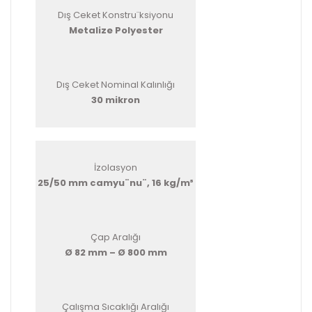
Dış Ceket Konstru¨ksiyonu
Metalize Polyester
Dış Ceket Nominal Kalınlığı
30 mikron
İzolasyon
25/50 mm camyu¨nu¨, 16 kg/m³
Çap Aralığı
Ø 82 mm – Ø 800 mm
Çalışma Sıcaklığı Aralığı