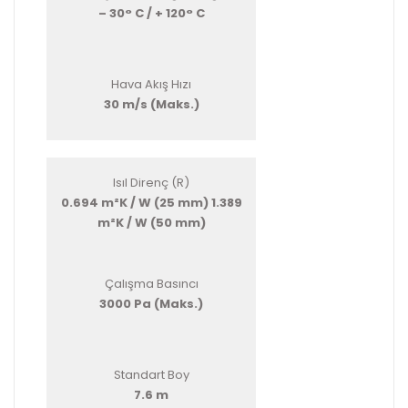
– 30° C / + 120° C
Hava Akış Hızı
30 m/s (Maks.)
Isıl Direnç (R)
0.694 m²K / W (25 mm) 1.389
m²K / W (50 mm)
Çalışma Basıncı
3000 Pa (Maks.)
Standart Boy
7.6 m