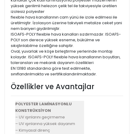
kanalıdır.Çok katlı laminasyonlu polyester malzemenin
yüksek gerilimli helezon çelik tel ile takviyesiyle üretilen
izolesiz polyester
flexible hava kanallarının cam yünü ile izole edilmesi ile
üretilmiştir. İzolasyon üzerine takviyeli metalize ceket yani
nem bariyeri giydirilmiştir.
ISOAFS-POLY flexible hava kanalları sızdırmazdır. ISOAFS-
POLY son derece yüksek esneme, bükülme ve
sıkıştırılabilme özelliğine sahiptir.
Oval, yuvarlak ve köşe birleştirme yerlerinde montajı
kolaydır. ISOAFS-POLY flexible hava kanallarının boyutları,
toleransları ve mekanik dayanım özellikleri
EN 13180 standardına göre test edilmekte,
sınıflandırılmakta ve sertifikalandırılmaktadır.
Özellikler ve Avantajlar
POLYESTER LAMİNASYONLU
KONSTRÜKSİYON
– UV ışınlarını geçirmeme
– UV ışınlarına yüksek dayanım
– Kimyasal direnç