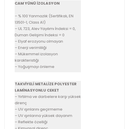
CAM YÜNÜ İZOLASYON
– % 100 Yanmazlık (Sertifikalı, EN
13501-1, Class A1)
– UL 723, Alev Yayılımı İndeksi = 0,
Duman Gelişimi İndeksi = 0
– Elyaf erozyonu olmayan
– Enerji verimliliği
– Mükemmel izolasyon
karakteristiği
– Yoğuşmayı önleme
TAKVİYELİ METALİZE POLYESTER
LAMİNASYONLU CEKET
– Yırtılma ve darbelere karşı yüksek
direnç
– UV ışınlarını geçirmeme
– UV ışınlarına yüksek dayanım
– Reflekte özelliği
– Kimyasal direnç