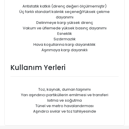
Antistatik katkılı (direnç değeri ölçülmemiştir)
Üç farklı standart kalınlık seçeneğiYüksek çekme
dayanımı
Delinmeye karşı yüksek direnç
Vakum ve üfIemede yüksek basınç dayanımı
Esneklik
Sızdırmazlık
Hava koşullarına karşı dayanıklılık
Aşınmaya karşı dayanıklı
Kullanım Yerleri
Toz, kaynak, duman taşınımı
Yarı aşındırıcı partiküllerin emilmesi ve transferi
Isıtma ve soğutma
Tünel ve metro havalandırması
Aşındırcı sıvılar ve toz tahliyesinde