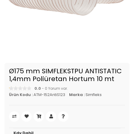
Ø175 mm SIMFLEKSTPU ANTISTATIC
1,4mm Poliüretan Hortum 10 mt
0.0
- 0 Yorum var.
Ürün Kodu :
ATM-152AntiS123
Marka :
Simfleks
Kdv Dahil