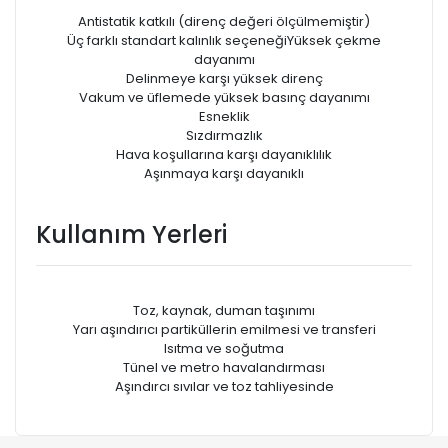
Antistatik katkılı (direnç değeri ölçülmemiştir)
Üç farklı standart kalınlık seçeneğiYüksek çekme
dayanımı
Delinmeye karşı yüksek direnç
Vakum ve üfIemede yüksek basınç dayanımı
Esneklik
Sızdırmazlık
Hava koşullarına karşı dayanıklılık
Aşınmaya karşı dayanıklı
Kullanım Yerleri
Toz, kaynak, duman taşınımı
Yarı aşındırıcı partiküllerin emilmesi ve transferi
Isıtma ve soğutma
Tünel ve metro havalandırması
Aşındırcı sıvılar ve toz tahliyesinde