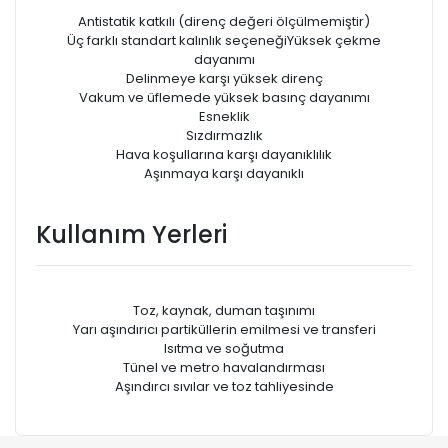
Antistatik katkılı (direnç değeri ölçülmemiştir)
Üç farklı standart kalınlık seçeneğiYüksek çekme
dayanımı
Delinmeye karşı yüksek direnç
Vakum ve üfIemede yüksek basınç dayanımı
Esneklik
Sızdırmazlık
Hava koşullarına karşı dayanıklılık
Aşınmaya karşı dayanıklı
Kullanım Yerleri
Toz, kaynak, duman taşınımı
Yarı aşındırıcı partiküllerin emilmesi ve transferi
Isıtma ve soğutma
Tünel ve metro havalandırması
Aşındırcı sıvılar ve toz tahliyesinde