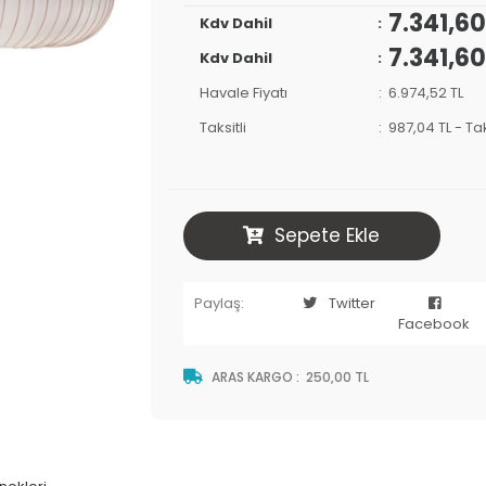
7.341,60
Kdv Dahil
7.341,60
Kdv Dahil
Havale Fiyatı
6.974,52 TL
Taksitli
987,04 TL
-
Tak
Sepete Ekle
Paylaş:
Twitter
Facebook
ARAS KARGO
:
250,00 TL