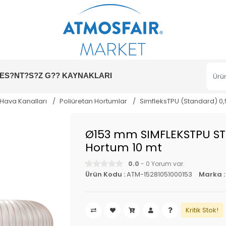
ES?NT?S?Z G?? KAYNAKLARI
 Hava Kanalları
Poliüretan Hortumlar
SimfleksTPU (Standard) 
Ø153 mm SIMFLEKSTPU S
Hortum 10 mt
0.0
- 0 Yorum var.
Ürün Kodu :
ATM-15281051000153
Marka 
Kritik Stok!