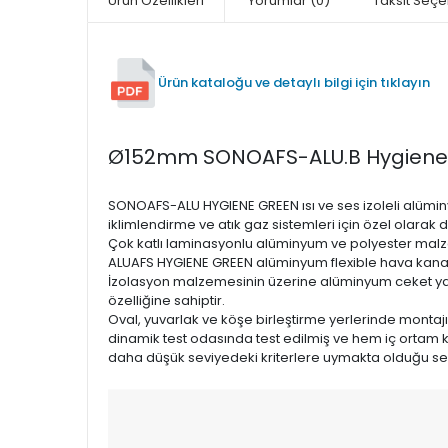
Ürün Özellikleri
Yorumlar
(0)
Taksit Seçe
Ürün kataloğu ve detaylı bilgi için tıklayın
Ø152mm SONOAFS-ALU.B Hygiene Ses
SONOAFS-ALU HYGIENE GREEN ısı ve ses izoleli alümin
iklimlendirme ve atık gaz sistemleri için özel olarak diz
Çok katlı laminasyonlu alüminyum ve polyester malzeme
ALUAFS HYGIENE GREEN alüminyum flexible hava kanalla
İzolasyon malzemesinin üzerine alüminyum ceket yan
özelliğine sahiptir.
Oval, yuvarlak ve köşe birleştirme yerlerinde montaj
dinamik test odasında test edilmiş ve hem iç ortam kri
daha düşük seviyedeki kriterlere uymakta olduğu serti