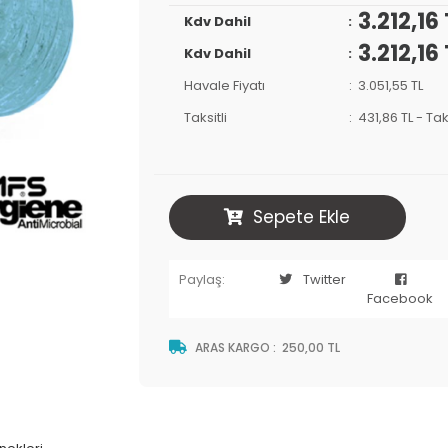
3.212,16 
Kdv Dahil
3.212,16 
Kdv Dahil
Havale Fiyatı
3.051,55 TL
Taksitli
431,86 TL
-
Tak
Sepete Ekle
Paylaş:
Twitter
Facebook
ARAS KARGO
:
250,00 TL