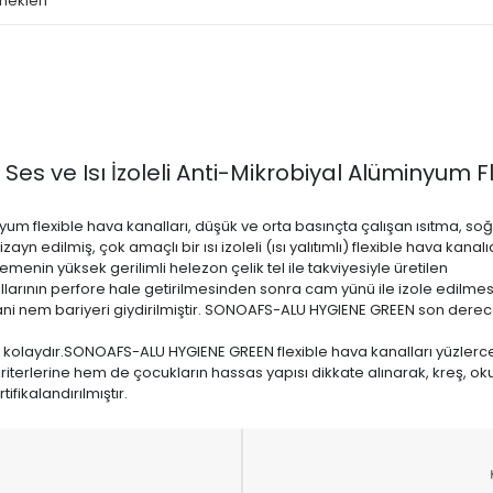
nekleri
 ve Isı İzoleli Anti-Mikrobiyal Alüminyum Fl
yum flexible hava kanalları, düşük ve orta basınçta çalışan ısıtma, s
ayn edilmiş, çok amaçlı bir ısı izoleli (ısı yalıtımlı) flexible hava kanalıd
nin yüksek gerilimli helezon çelik tel ile takviyesiyle üretilen
rının perfore hale getirilmesinden sonra cam yünü ile izole edilmesiyl
i nem bariyeri giydirilmiştir. SONOAFS-ALU HYGIENE GREEN son derec
ı kolaydır.SONOAFS-ALU HYGIENE GREEN flexible hava kanalları yüzlerce
terlerine hem de çocukların hassas yapısı dikkate alınarak, kreş, okul g
fikalandırılmıştır.