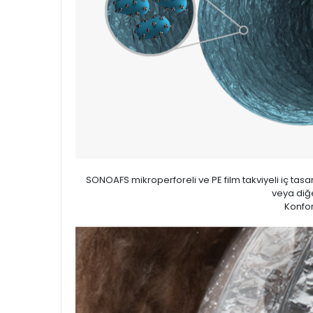
SONOAFS mikroperforeli ve PE film takviyeli iç tas
veya diğ
Konfor