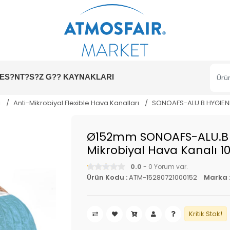
ES?NT?S?Z G?? KAYNAKLARI
ı
Anti-Mikrobiyal Flexible Hava Kanalları
SONOAFS-ALU.B HYGIENE (
Ø152mm SONOAFS-ALU.B Ses
Mikrobiyal Hava Kanalı 1
0.0
- 0 Yorum var.
Ürün Kodu :
ATM-15280721000152
Marka 
Kritik Stok!