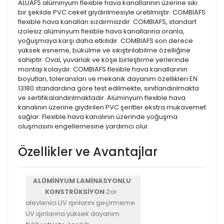
ALUAFS alüminyum flexible hava kanallarının üzerine sıkı
bir şekilde PVC ceket giydirilmesiyle üretilmiştir. COMBIAFS
flexible hava kanalları sızdırmazdır. COMBIAFS, standart
izolesiz alüminyum flexible hava kanallarına oranla,
yoğuşmaya karşı daha etkilidir. COMBIAFS son derece
yüksek esneme, bükülme ve sıkıştırılabilme özelliğine
sahiptir. Oval, yuvarlak ve köşe birleştirme yerlerinde
montajı kolaydır. COMBIAFS flexible hava kanallarının
boyutları, toleransları ve mekanik dayanım özellikleri EN
13180 standardına göre test edilmekte, sınıflandırılmakta
ve sertifikalandırılmaktadır. Alüminyum flexible hava
kanalının üzerine giydirilen PVC şeritler ekstra mukavemet
sağlar. Flexible hava kanalının üzerinde yoğuşma
oluşmasını engellemesine yardımcı olur.
Özellikler ve Avantajlar
ALÜMİNYUM LAMİNASYONLU
KONSTRÜKSİYON
Zor
alevlenici UV ışınlarını geçirmeme
UV ışınlarına yüksek dayanım