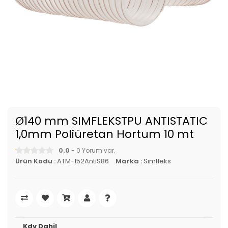
Ø140 mm SIMFLEKSTPU ANTISTATIC
1,0mm Poliüretan Hortum 10 mt
0.0
- 0 Yorum var.
Ürün Kodu :
ATM-152AntiS86
Marka :
Simfleks
Kdv Dahil