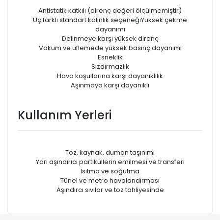
Antistatik katkılı (direnç değeri ölçülmemiştir)
Üç farklı standart kalınlık seçeneğiYüksek çekme
dayanımı
Delinmeye karşı yüksek direnç
Vakum ve üfIemede yüksek basınç dayanımı
Esneklik
Sızdırmazlık
Hava koşullarına karşı dayanıklılık
Aşınmaya karşı dayanıklı
Kullanım Yerleri
Toz, kaynak, duman taşınımı
Yarı aşındırıcı partiküllerin emilmesi ve transferi
Isıtma ve soğutma
Tünel ve metro havalandırması
Aşındırcı sıvılar ve toz tahliyesinde