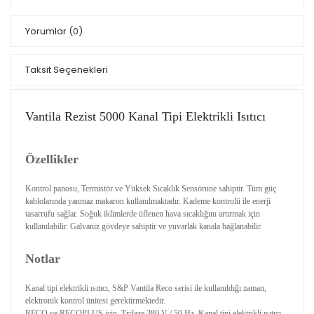
Yorumlar
(0)
Taksit Seçenekleri
Vantila Rezist 5000 Kanal Tipi Elektrikli Isıtıcı
Özellikler
Kontrol panosu, Termistör ve Yüksek Sıcaklık Sensörune sahiptir. Tüm güç
kablolarında yanmaz makaron kullanılmaktadır. Kademe kontrolü ile enerji
tasarrufu sağlar. Soğuk iklimlerde üflenen hava sıcaklığını artırmak için
kullanılabilir. Galvaniz gövdeye sahiptir ve yuvarlak kanala bağlanabilir.
Notlar
Kanal tipi elektrikli ısıtıcı, S&P Vantila Reco serisi ile kullanıldığı zaman,
elektronik kontrol ünitesi gerektirmektedir.
RECO ve RECOPLUS için. Trifaze 380 V / 50 Hz. Kanal tipi elektrikli ısıtıcı