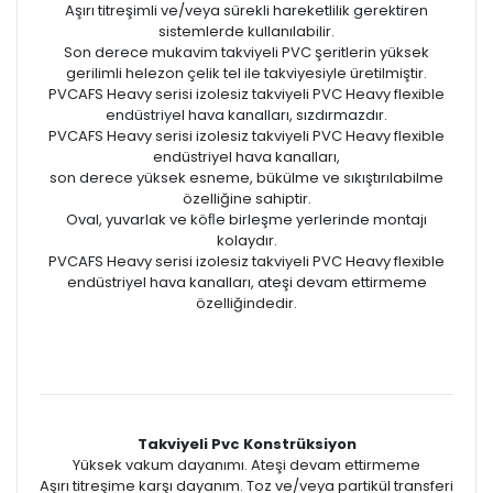
Aşırı titreşimli ve/veya sürekli hareketlilik gerektiren
sistemlerde kullanılabilir.
Son derece mukavim takviyeli PVC şeritlerin yüksek
gerilimli helezon çelik tel ile takviyesiyle üretilmiştir.
PVCAFS Heavy serisi izolesiz takviyeli PVC Heavy flexible
endüstriyel hava kanalları, sızdırmazdır.
PVCAFS Heavy serisi izolesiz takviyeli PVC Heavy flexible
endüstriyel hava kanalları,
son derece yüksek esneme, bükülme ve sıkıştırılabilme
özelliğine sahiptir.
Oval, yuvarlak ve köﬂe birleşme yerlerinde montajı
kolaydır.
PVCAFS Heavy serisi izolesiz takviyeli PVC Heavy flexible
endüstriyel hava kanalları, ateşi devam ettirmeme
özelliğindedir.
Takviyeli Pvc Konstrüksiyon
Yüksek vakum dayanımı. Ateşi devam ettirmeme
Aşırı titreşime karşı dayanım. Toz ve/veya partikül transferi