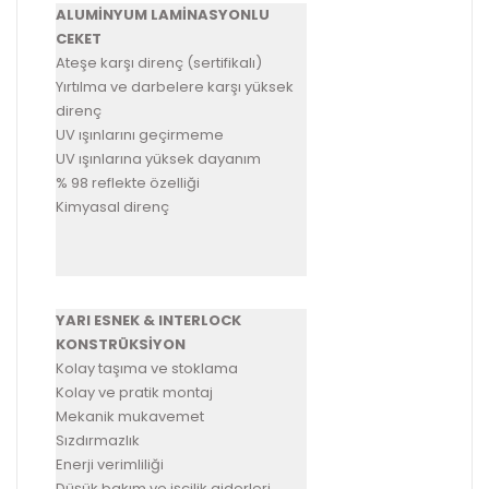
ALUMİNYUM LAMİNASYONLU
CEKET
Ateşe karşı direnç (sertifikalı)
Yırtılma ve darbelere karşı yüksek
direnç
UV ışınlarını geçirmeme
UV ışınlarına yüksek dayanım
% 98 reflekte özelliği
Kimyasal direnç
YARI ESNEK & INTERLOCK
KONSTRÜKSİYON
Kolay taşıma ve stoklama
Kolay ve pratik montaj
Mekanik mukavemet
Sızdırmazlık
Enerji verimliliği
Düşük bakım ve işçilik giderleri