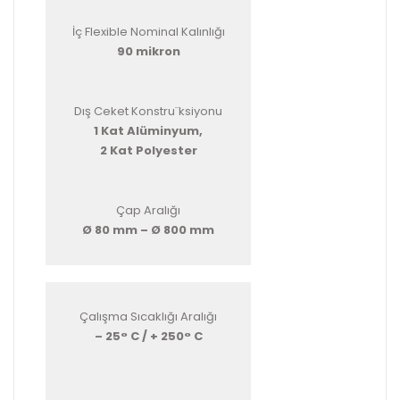
İç Flexible Nominal Kalınlığı
90 mikron
Dış Ceket Konstru¨ksiyonu
1 Kat Alüminyum,
2 Kat Polyester
Çap Aralığı
Ø 80 mm – Ø 800 mm
Çalışma Sıcaklığı Aralığı
– 25° C / + 250° C