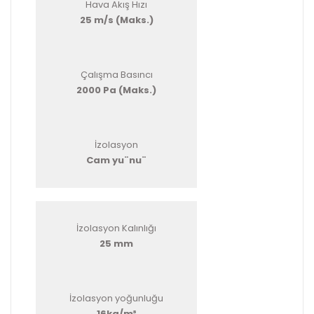
Hava Akış Hızı
25 m/s (Maks.)
Çalışma Basıncı
2000 Pa (Maks.)
İzolasyon
Cam yu¨nu¨
İzolasyon Kalınlığı
25 mm
İzolasyon yoğunluğu
16kg/m³