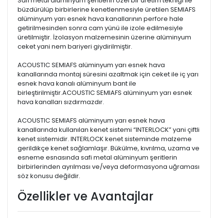
Safi metal alüminyum şeritlerin özel bir üretim tekniği ile
büzdürülüp birbirlerine kenetlenmesiyle üretilen SEMIAFS
alüminyum yarı esnek hava kanallarının perfore hale
getirilmesinden sonra cam yünü ile izole edilmesiyle
üretilmiştir. İzolasyon malzemesinin üzerine alüminyum
ceket yani nem bariyeri giydirilmiştir.
ACOUSTIC SEMIAFS alüminyum yarı esnek hava
kanallarında montaj süresini azaltmak için ceket ile iç yarı
esnek hava kanalı alüminyum bant ile
birleştirilmiştir.ACOUSTIC SEMIAFS alüminyum yarı esnek
hava kanalları sızdırmazdır.
ACOUSTIC SEMIAFS alüminyum yarı esnek hava
kanallarında kullanılan kenet sistemi “INTERLOCK” yani çiftli
kenet sistemidir. INTERLOCK kenet sisteminde malzeme
gerildikçe kenet sağlamlaşır. Bükülme, kıvrılma, uzama ve
esneme esnasında safi metal alüminyum şeritlerin
birbirlerinden ayrılması ve/veya deformasyona uğraması
söz konusu değildir.
Özellikler ve Avantajlar